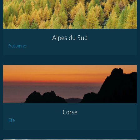
Alpes du Sud
Automne
Corse
Eté