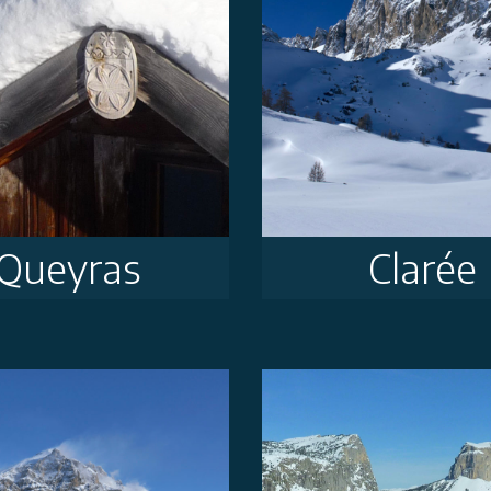
Queyras
Clarée