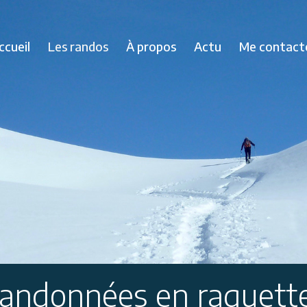
ccueil
Les randos
À propos
Actu
Me contact
andonnées en raquett