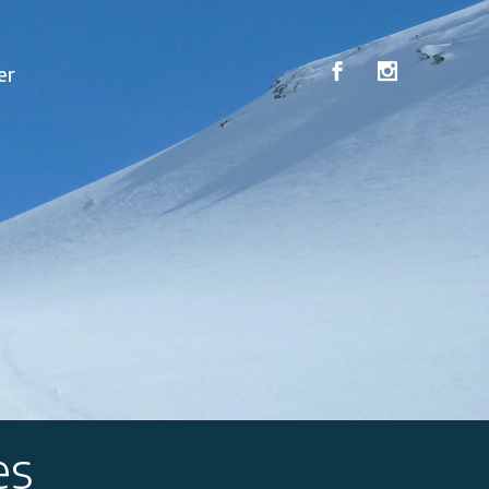
er
es