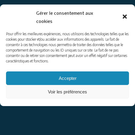
Gérer le consentement aux
cookies
© 2014-26
www.coraliegoussot.com
– tous droits réservés.
Pour offrir les meilleures expériences, nous utilisons des technologies telles que les
Coralie Goussot – accompagnatrice en montagne
cookies pour stocker et/ou accéder aux informations des appareils. Le fait de
consentir à ces technologies nous permettra de traiter des données telles que le
tel : 06 74 50 26 62 | email : contact@coraliegoussot.com
comportement de navigation ou les ID uniques sur ce site. Le fait de ne pas
mentions légales
|
envoyer un message
consentir ou de retirer son consentement peut avoir un effet négatif sur certaines
caractéristiques et fonctions.
Pour être informés de ce que je propose :
Accepter
Voir les préférences