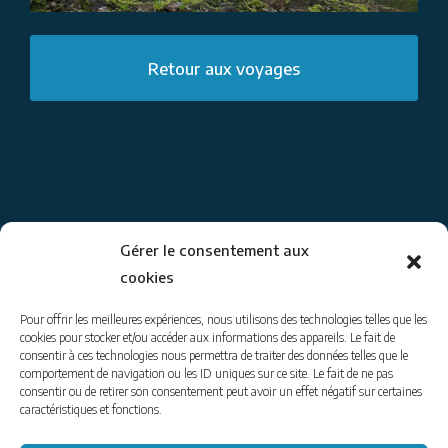
Retour aux voyages
Gérer le consentement aux
cookies
© 2014-26
www.coraliegoussot.com
– tous droits réservés.
Pour offrir les meilleures expériences, nous utilisons des technologies telles que les
Coralie Goussot – accompagnatrice en montagne
cookies pour stocker et/ou accéder aux informations des appareils. Le fait de
consentir à ces technologies nous permettra de traiter des données telles que le
tel : 06 74 50 26 62 | email : contact@coraliegoussot.com
comportement de navigation ou les ID uniques sur ce site. Le fait de ne pas
mentions légales
|
envoyer un message
consentir ou de retirer son consentement peut avoir un effet négatif sur certaines
caractéristiques et fonctions.
Pour être informés de ce que je propose :