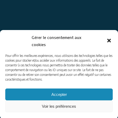
Gérer le consentement aux
cookies
© 2014-26
www.coraliegoussot.com
– tous droits réservés.
Pour offrir les meilleures expériences, nous utilisons des technologies telles que les
Coralie Goussot – accompagnatrice en montagne
cookies pour stocker et/ou accéder aux informations des appareils. Le fait de
consentir à ces technologies nous permettra de traiter des données telles que le
tel : 06 74 50 26 62 | email : contact@coraliegoussot.com
comportement de navigation ou les ID uniques sur ce site. Le fait de ne pas
mentions légales
|
envoyer un message
consentir ou de retirer son consentement peut avoir un effet négatif sur certaines
caractéristiques et fonctions.
Pour être informés de ce que je propose :
Accepter
Voir les préférences