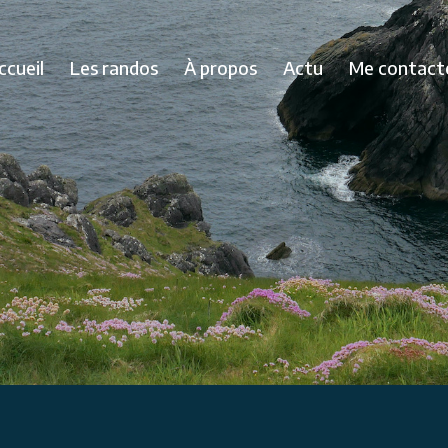
ccueil
Les randos
À propos
Actu
Me contact