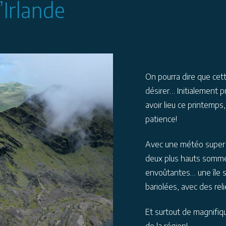
Irlande
On pourra dire que cett
désirer… Initialement p
avoir lieu ce printemp
patience!
Avec une météo super 
deux plus hauts sommet
envoûtantes… une île s
bariolées, avec des rel
Et surtout de magnifi