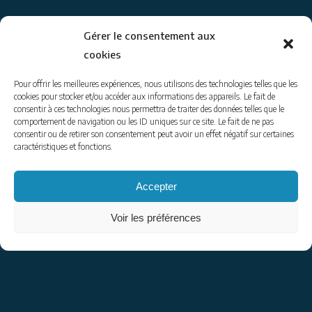
Gérer le consentement aux
cookies
© 2014-26
www.coraliegoussot.com
– tous droits réservés.
Pour offrir les meilleures expériences, nous utilisons des technologies telles que les
Coralie Goussot – accompagnatrice en montagne
cookies pour stocker et/ou accéder aux informations des appareils. Le fait de
consentir à ces technologies nous permettra de traiter des données telles que le
tel : 06 74 50 26 62 | email : contact@coraliegoussot.com
comportement de navigation ou les ID uniques sur ce site. Le fait de ne pas
mentions légales
|
envoyer un message
consentir ou de retirer son consentement peut avoir un effet négatif sur certaines
caractéristiques et fonctions.
Pour être informés de ce que je propose :
Accepter
Voir les préférences