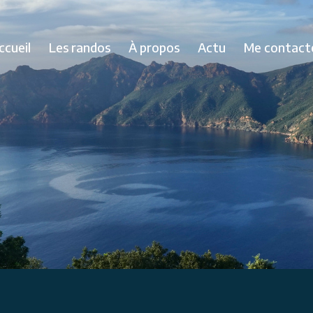
ccueil
Les randos
À propos
Actu
Me contact