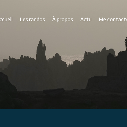
ccueil
Les randos
À propos
Actu
Me contact