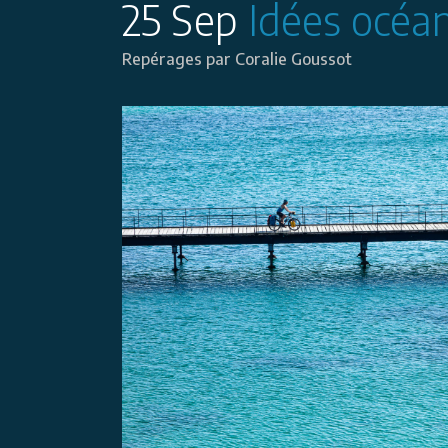
25 Sep
Idées océa
Repérages
par
Coralie Goussot