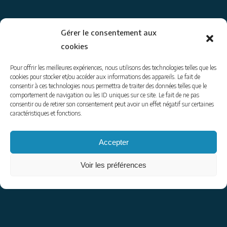
Gérer le consentement aux
cookies
© 2014-26
www.coraliegoussot.com
– tous droits réservés.
Pour offrir les meilleures expériences, nous utilisons des technologies telles que les
Coralie Goussot – accompagnatrice en montagne
cookies pour stocker et/ou accéder aux informations des appareils. Le fait de
consentir à ces technologies nous permettra de traiter des données telles que le
tel : 06 74 50 26 62 | email : contact@coraliegoussot.com
comportement de navigation ou les ID uniques sur ce site. Le fait de ne pas
mentions légales
|
envoyer un message
consentir ou de retirer son consentement peut avoir un effet négatif sur certaines
caractéristiques et fonctions.
Pour être informés de ce que je propose :
Accepter
Voir les préférences